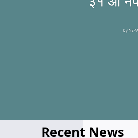
३१ औं ने
by
NEPA
Recent News