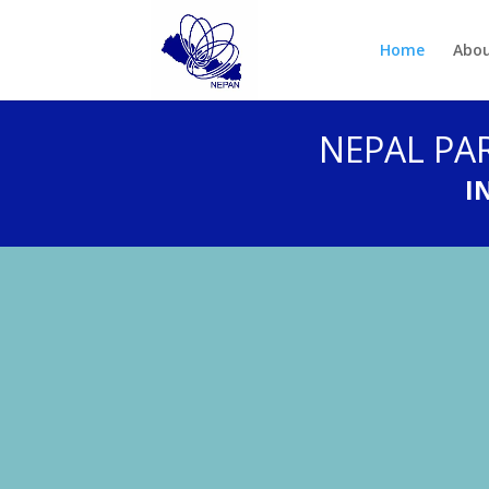
Home
Abou
NEPAL PA
I