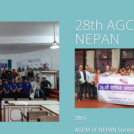
28th AGC
NEPAN
28th
AGCM of NEPAN Sucess