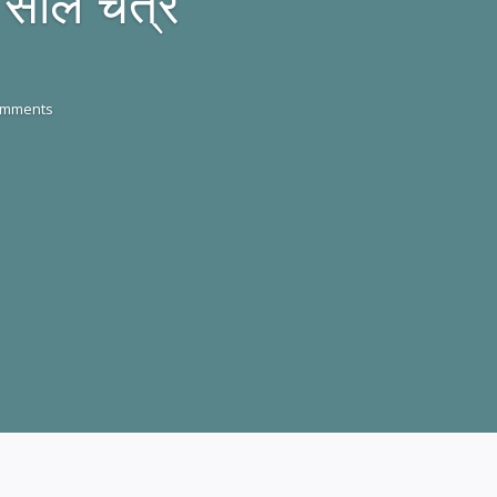
साल चैत्र
omments