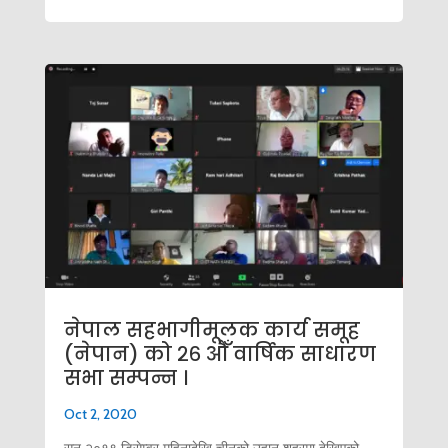
नेपाल सहभागीमूलक कार्य समूह
(नेपान) को २६ औँ वार्षिक साधारण
सभा सम्पन्न ।
Oct 2, 2020
सन् २०१९ डिसेम्वर महिनादेखि चीनको उहान शहरमा देखिएको