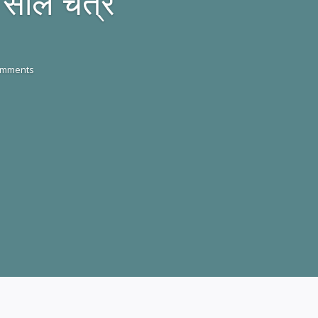
साल चैत्र
omments