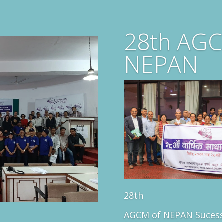
28th AGC
NEPAN
28th
AGCM of NEPAN Sucess