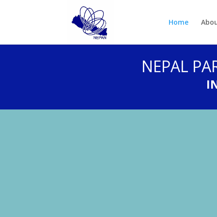
Home
Abou
NEPAL PA
I