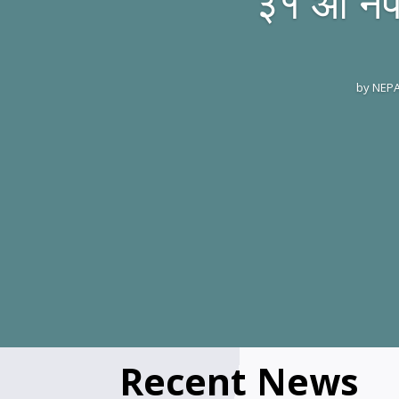
३१ औं ने
by
NEPA
Recent News