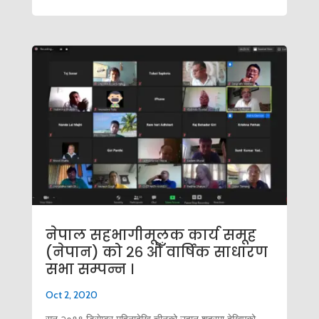
नेपाल सहभागीमूलक कार्य समूह
(नेपान) को २६ औँ वार्षिक साधारण
सभा सम्पन्न ।
Oct 2, 2020
सन् २०१९ डिसेम्वर महिनादेखि चीनको उहान शहरमा देखिएको