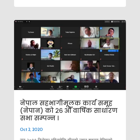
नेपाल सहभागीमूलक कार्य समूह
(नेपान) को २६ औँ वार्षिक साधारण
सभा सम्पन्न ।
Oct 2, 2020
सन् २०१९ डिसेम्वर महिनादेखि चीनको उहान शहरमा देखिएको