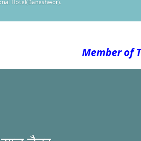
ional Hotel(Baneshwor).
He
Member of The Gl