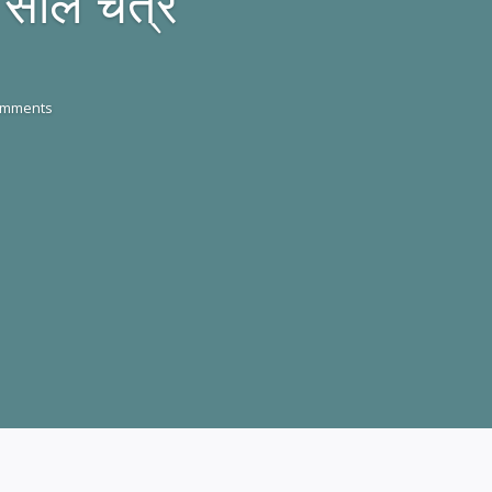
साल चैत्र
omments