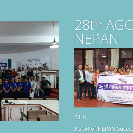
28th AGC
NEPAN
28th
AGCM of NEPAN Sucess