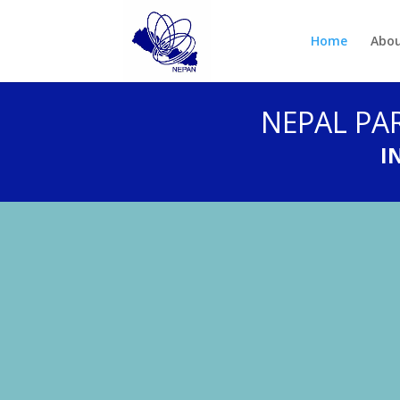
Home
Abou
NEPAL PA
I