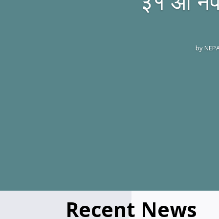
३१ औं ने
by
NEPA
Recent News